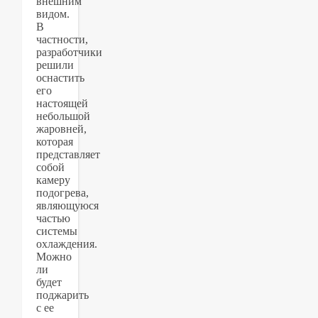
внешним
видом.
В
частности,
разработчики
решили
оснастить
его
настоящей
небольшой
жаровней,
которая
представляет
собой
камеру
подогрева,
являющуюся
частью
системы
охлаждения.
Можно
ли
будет
поджарить
с ее