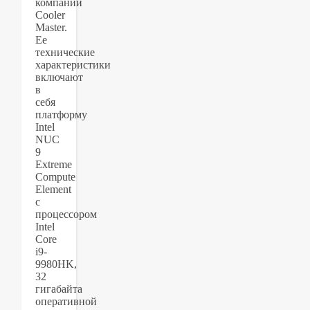
компании
Cooler
Master.
Ее
технические
характеристики
включают
в
себя
платформу
Intel
NUC
9
Extreme
Compute
Element
с
процессором
Intel
Core
i9-
9980HK,
32
гигабайта
оперативной