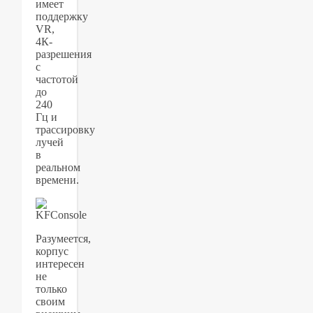
имеет
поддержку
VR,
4К-
разрешения
с
частотой
до
240
Гц и
трассировку
лучей
в
реальном
времени.
Разумеется,
корпус
интересен
не
только
своим