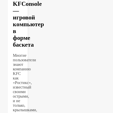
KFConsole
—
игровой
компьютер
в
форме
баскета
Многие
пользователи
знают
компанию
KFC
как
«Ростикс»,
известный
своими
острыми,
и не
только,
крылышками,